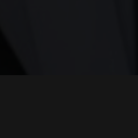
Visão
MAIS
Libertária
VÍDEOS