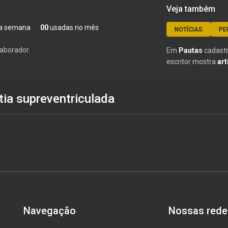
Veja também
a semana
00
usadas no mês
NOTÍCIAS
PE
aborador.
Em
Pautas
cadastr
escritor mostra
art
tia supreventriculada
Navegação
Nossas rede