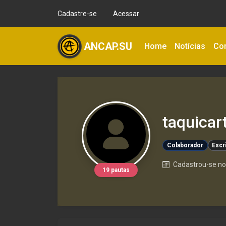
Cadastre-se
Acessar
ANCAP.SU
Home
Notícias
Co
taquicar
Colaborador
Escr
Cadastrou-se no 
19 pautas