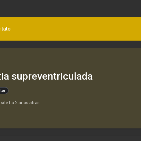
ntato
tia supreventriculada
itor
site há 2 anos atrás.