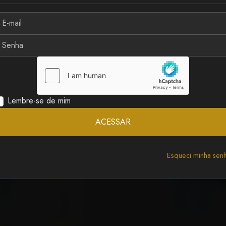
SQUERDA está SEM RUMO
Lembre-se de mim
A
ACESSAR
Esqueci minha sen