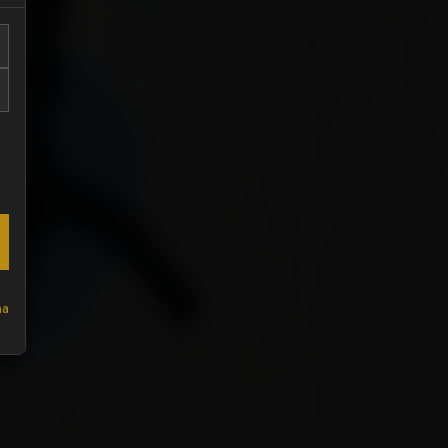
ssista Ao Video
ha