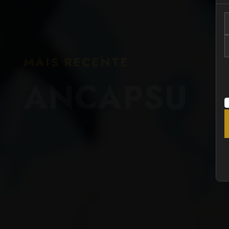
MAIS RECENTE
ANCAPSU
MAMDANI DOXA seus ELEITORES que ficam PUTOS: E
após a "HIT LIST"